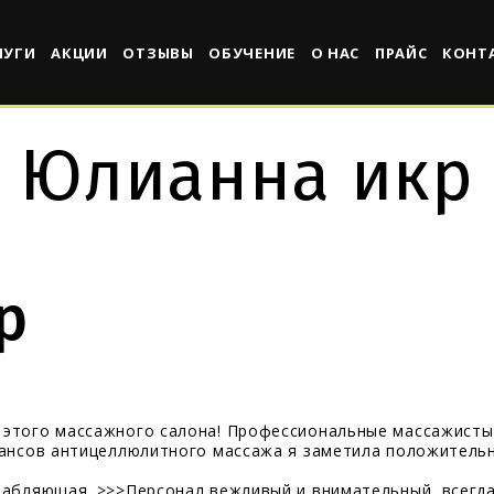
ЛУГИ
АКЦИИ
ОТЗЫВЫ
ОБУЧЕНИЕ
О НАС
ПРАЙС
КОНТ
Юлианна икр
р
 этого массажного салона! Профессиональные массажисты
еансов антицеллюлитного массажа я заметила положитель
слабляющая.
>>>
Персонал вежливый и внимательный, всегда