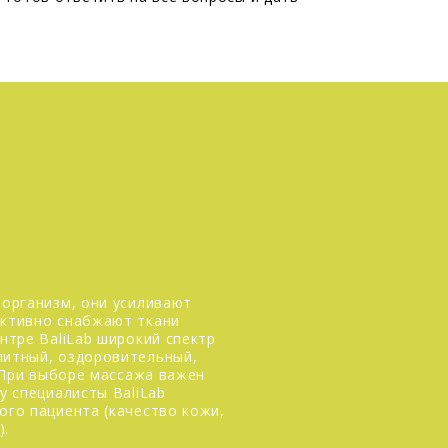
организм, они усиливают
ктивно снабжают ткани
нтре BaliLab широкий спектр
итный, оздоровительный,
. При выборе массажа важен
у специалисты BaliLab
го пациента (качество кожи,
).